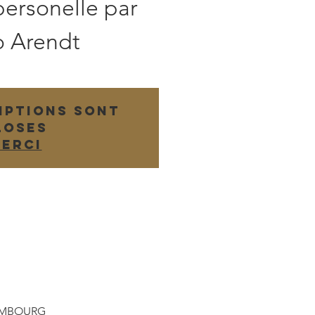
 personelle par
o Arendt
iptions sont
loses
ERCI
XEMBOURG