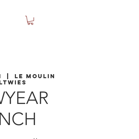
n
  |  
LE MOULIN
LTWIES
WYEAR
UNCH