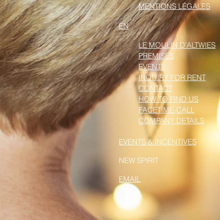
MENTIONS LÉGALES
EN
LE MOULIN D'ALTWIES
PREMISES
EVENTS
INQUIRY FOR RENT
CONTACT
HOW TO FIND US
FACETIME-CALL
COMPANY DETAILS
EVENTS & INCENTIVES
NEW SPIRIT
EMAIL