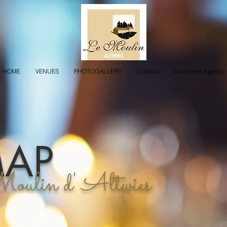
HOME
VENUES
PHOTOGALLERY
Contact
Your Event Agency
MAP
ulin d' Altwies