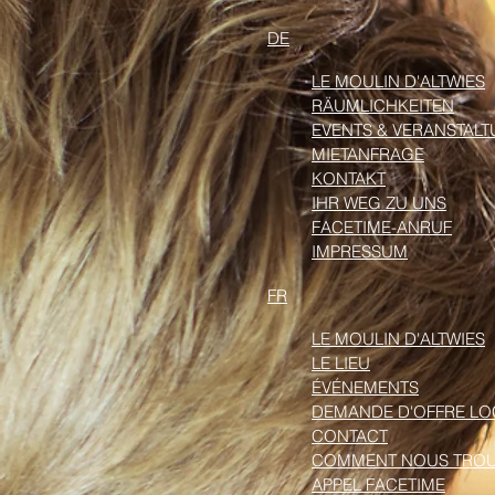
DE
LE MOULIN D'ALTWIES
RÄUMLICHKEITEN
EVENTS & VERANSTAL
MIETANFRAGE
KONTAKT
IHR WEG ZU UNS
FACETIME-ANRUF
IMPRESSUM
FR
LE MOULIN D'ALTWIES
LE LIEU
ÉVÉNEMENTS
DEMANDE D'OFFRE LO
CONTACT
COMMENT NOUS TRO
APPEL FACETIME